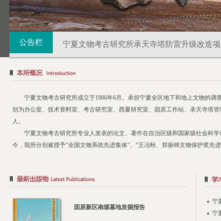
讣 告
公告栏
宁夏文物考古研究所承天寺塔防雷升级改造项
宁夏文物考古研究所承天寺塔防雷升级改造项
宁夏回族自治区文物考古研究所2026年自治
宁夏文物考古研究所成立于1986年6月。承担宁夏全区地下和地上文物的
别为办公室、技术资料室、考古研究室、西夏研究室、固原工作站、承天寺塔管理中
宁夏回族自治区文物考古研究所2026年部门
人。
宁夏文物考古研究所专业人发表的论文、著作在自治区级和国家级社会科学评奖
宁夏文物考古研究所承天寺塔防雷升级改造项
今，我所分别被授予“全国文物系统先进集体”、“王冶秋、郑振铎文物保护奖先进
宁
固原新区南塬墓地发掘报告
宁