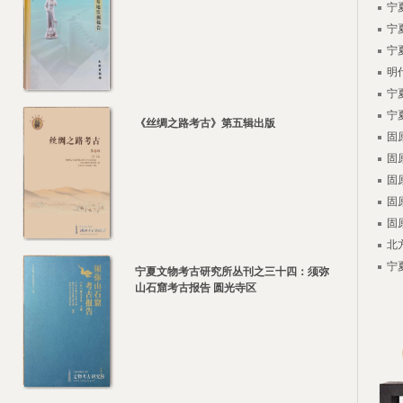
宁
宁
宁
明
宁
宁
《丝绸之路考古》第五辑出版
固
固
固
固
固
北
宁
宁夏文物考古研究所丛刊之三十四：须弥
山石窟考古报告 圆光寺区