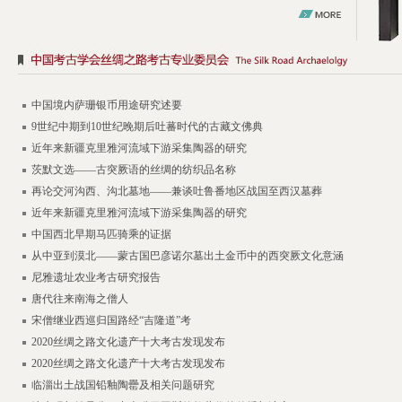
中国境内萨珊银币用途研究述要
9世纪中期到10世纪晚期后吐蕃时代的古藏文佛典
近年来新疆克里雅河流域下游采集陶器的研究
茨默文选——古突厥语的丝绸的纺织品名称
再论交河沟西、沟北墓地——兼谈吐鲁番地区战国至西汉墓葬
近年来新疆克里雅河流域下游采集陶器的研究
中国西北早期马匹骑乘的证据
从中亚到漠北——蒙古国巴彦诺尔墓出土金币中的西突厥文化意涵
尼雅遗址农业考古研究报告
唐代往来南海之僧人
宋僧继业西巡归国路经“吉隆道”考​
2020丝绸之路文化遗产十大考古发现发布
2020丝绸之路文化遗产十大考古发现发布
临淄出土战国铅釉陶罍及相关问题研究