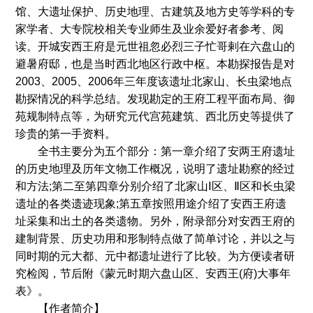
馆、大遗址保护、历史地理、古建筑及地方史等学科的专
家学者、大专院校相关专业师生及业余爱好者参考、阅
读。开城安西王府是元世祖忽必烈三子忙哥剌在六盘山的
避暑府邸，也是当时西北地区行政中枢。本勘探报告是对
2003、2005、2006年三年度该遗址北家山、长虫梁地点
勘探情况的科学总结。发现勘定的王府工程平面布局、御
苑规制特点等，为研究元代宫苑建筑、西北历史等提供了
珍贵的第一手资料。
全书主要分为五个部分：第一章介绍了安两王府遗址
的历史地理及历年文物工作概况，说明了遗址勘察的经过
和方法;第二至第四章分别介绍了北家山Ⅰ区、Ⅱ区和长虫梁
遗址的各类遗迹现象;第五章按照用途介绍了安西王府遗
址采集和出土的各类遗物。另外，附录部分对安西王府的
建制背景、历史功用和形制特点做了简单讨论，并以之与
同时期的元大都、元中都遗址进行了比较。为方便读者研
究检阅，节后附《蒙元时期六盘山区、安西王(府)大事年
表》。
【作者简介】