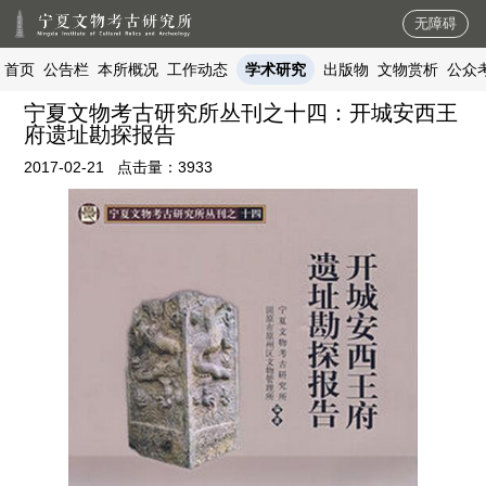
无障碍
首页
公告栏
本所概况
工作动态
学术研究
出版物
文物赏析
公众
宁夏文物考古研究所丛刊之十四：开城安西王
府遗址勘探报告
2017-02-21
点击量：
3933