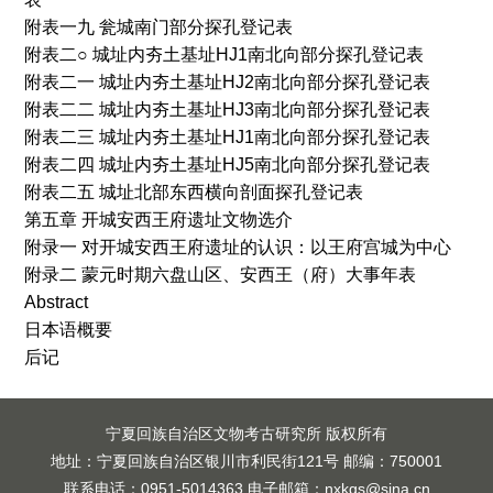
附表一九 瓮城南门部分探孔登记表
附表二○ 城址内夯土基址HJ1南北向部分探孔登记表
附表二一 城址内夯土基址HJ2南北向部分探孔登记表
附表二二 城址内夯土基址HJ3南北向部分探孔登记表
附表二三 城址内夯土基址HJ1南北向部分探孔登记表
附表二四 城址内夯土基址HJ5南北向部分探孔登记表
附表二五 城址北部东西横向剖面探孔登记表
第五章 开城安西王府遗址文物选介
附录一 对开城安西王府遗址的认识：以王府宫城为中心
附录二 蒙元时期六盘山区、安西王（府）大事年表
Abstract
日本语概要
后记
宁夏回族自治区文物考古研究所 版权所有
地址：宁夏回族自治区银川市利民街121号 邮编：750001
联系电话：0951-5014363 电子邮箱：nxkgs@sina.cn