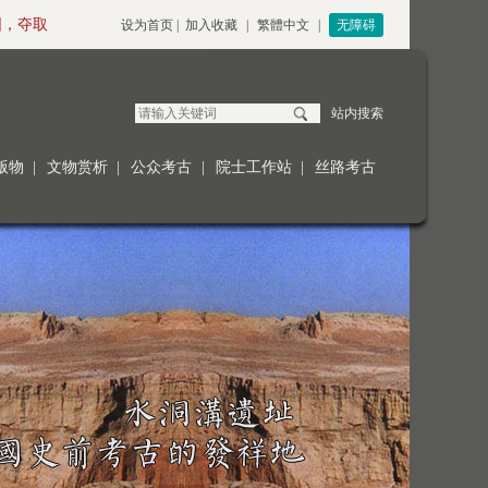
夺取全面建设社会主义现代化国家新胜利！ ●中国共产党的领导是中国特
设为首页
|
加入收藏
|
繁體中文
|
无障碍
站内搜索
版物
|
文物赏析
|
公众考古
|
院士工作站
|
丝路考古