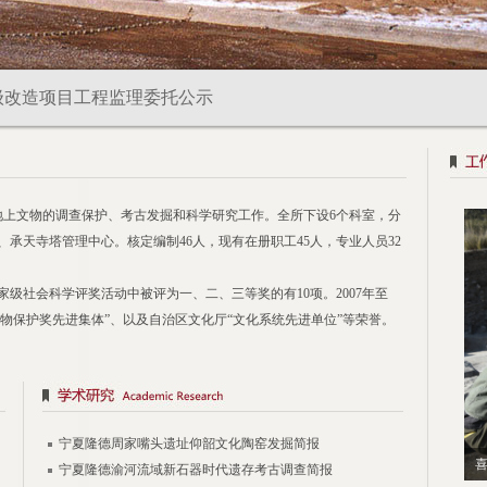
级改造项目工程监理委托公示
改造项目工程监理委托公告(二)
6年自治区本级部门项目支出预算绩效目标
和地上文物的调查保护、考古发掘和科学研究工作。全所下设6个科室，分
承天寺塔管理中心。核定编制46人，现有在册职工45人，专业人员32
年部门预算
级社会科学评奖活动中被评为一、二、三等奖的有10项。2007年至
级改造项目工程监理委托公告
文物保护奖先进集体”、以及自治区文化厅“文化系统先进单位”等荣誉。
宁夏隆德周家嘴头遗址仰韶文化陶窑发掘简报
喜
宁夏隆德渝河流域新石器时代遗存考古调查简报