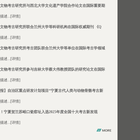
的应用示范研究”团队在《Nature Communications》发表重磅科研
文物考古研究所与西北大学文化遗产学院合作论文在国际重要期
果
述...[
详情
]
文物考古研究所联合兰州大学等科研机构在国际权威期刊 《Q
述...[
详情
]
文物考古研究所考古团队联合兰州大学等单位在国际考古学领域
述...[
详情
]
文物考古研究所参与吉林大学蔡大伟教授团队的研究论文在国际
述...[
详情
]
报】自治区重点研发计划项目“宁夏古代人类与动物骨骼考古新
述...[
详情
]
！宁夏贺兰苏峪口瓷窑址入选2025年度全国十大考古新发现
述...[
详情
]