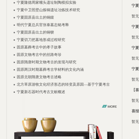
宁夏隆德周家嘴头遗址制陶模拟实验
方法
宁夏
宁夏中卫照壁山炼铜遗址冶炼技术研究
成
暂无描
宁夏固原县出土的铜鍑
明代宁夏总兵官张泰墓志铭考释
宁夏
宁夏固原县出土的铜锲
暂无描
宁夏切刀把墓地形成过程研究
固原墓葬考古中的孝子故事
宁夏
固原文物考古中的丝路奇珍
暂无描
固原隋唐时期文物考古的发现与研究
宁夏
固原两汉时期墓葬考古学材料的文化内涵
固原北朝隋唐文物考古述略
暂无描
北方草原游牧文化经济形态的转变及原因—基于宁夏考古
【喜
宁夏新石器时代考古文献概述
暂无描
喜报
暂无描