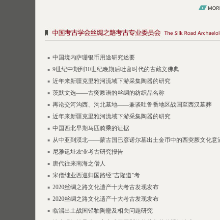
中国境内萨珊银币用途研究述要
9世纪中期到10世纪晚期后吐蕃时代的古藏文佛典
近年来新疆克里雅河流域下游采集陶器的研究
茨默文选——古突厥语的丝绸的纺织品名称
再论交河沟西、沟北墓地——兼谈吐鲁番地区战国至西汉墓葬
近年来新疆克里雅河流域下游采集陶器的研究
中国西北早期马匹骑乘的证据
从中亚到漠北——蒙古国巴彦诺尔墓出土金币中的西突厥文化意
尼雅遗址农业考古研究报告
唐代往来南海之僧人
宋僧继业西巡归国路经“吉隆道”考​
2020丝绸之路文化遗产十大考古发现发布
2020丝绸之路文化遗产十大考古发现发布
临淄出土战国铅釉陶罍及相关问题研究